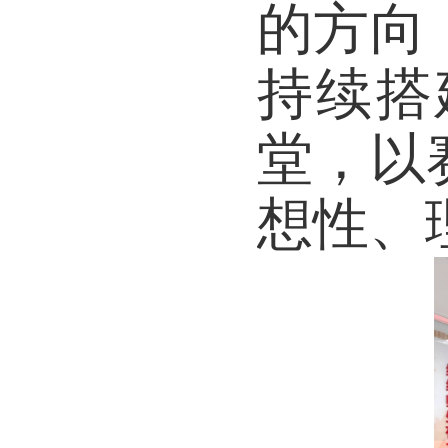
讨、
此
的方
持续
堂，
想性